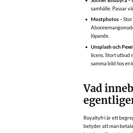
Johnér Bildbyrå
– 
samhälle. Passar vä
Mostphotos
– Stor
Abonnemangsmodell
löpande.
Unsplash och Pexe
licens. Stort utbud 
samma bild hos en 
Vad inneb
egentlige
Royaltyfri är ett begre
betyder att man betala