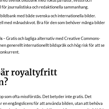
Bred svensk bildbank med fokus på natur, livsstil och
l för journalistiska och redaktionella sammanhang.
 bildbank med både svenska och internationella bilder.
 med månadskvot. Bra för den som behöver många bilder
ls
– Gratis och lagliga alternativ med Creative Commons-
men generellt internationellt bildspråk och hög risk för att se
konkurrent.
är royaltyfritt
n?
pp som ofta missförstås. Det betyder inte gratis. Det
r en engångslicens för att använda bilden, utan att behöva