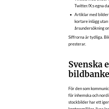
Twitter/X:s egna da
Artiklar med bilde
kortare inlägg utan 
årsundersökning o
Siffrorna är tydliga. Bi
presterar.
Svenska e
bildbanke
För den som kommunice
för inhemska och nordis
stockbilder har ett i
kontorsmiljöer, ljusa l