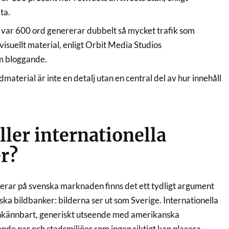
ta.
r var 600 ord genererar dubbelt så mycket trafik som
visuellt material, enligt Orbit Media Studios
m bloggande.
ldmaterial är inte en detalj utan en central del av hur innehåll
ller internationella
r?
rar på svenska marknaden finns det ett tydligt argument
ka bildbanker: bilderna ser ut som Sverige. Internationella
genkännbart, generiskt utseende med amerikanska
eende par och stadsmiljöer som ingen riktigt kan placera