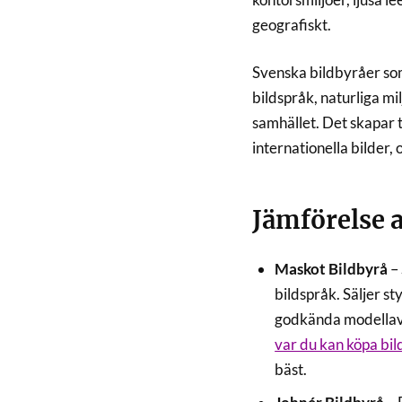
geografiskt.
Svenska bildbyråer so
bildspråk, naturliga m
samhället. Det skapar
internationella bilder,
Jämförelse a
Maskot Bildbyrå
– 
bildspråk. Säljer s
godkända modellavtal
var du kan köpa bil
bäst.