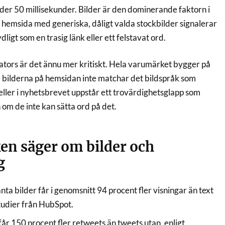
er 50 millisekunder. Bilder är den dominerande faktorn i
n hemsida med generiska, dåligt valda stockbilder signalerar
ydligt som en trasig länk eller ett felstavat ord.
eators är det ännu mer kritiskt. Hela varumärket bygger på
Om bilderna på hemsidan inte matchar det bildspråk som
ller i nyhetsbrevet uppstår ett trovärdighetsglapp som
 om de inte kan sätta ord på det.
ken säger om bilder och
g
ta bilder får i genomsnitt 94 procent fler visningar än text
studier från HubSpot.
år 150 procent fler retweets än tweets utan, enligt