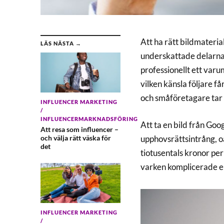
Att ha rätt bildmateria
LÄS NÄSTA →
underskattade delarna 
professionellt ett var
vilken känsla följare f
och småföretagare tar 
INFLUENCER MARKETING
/
INFLUENCERMARKNADSFÖRING
Att ta en bild från Goog
Att resa som influencer –
upphovsrättsintrång, oa
och välja rätt väska för
det
tiotusentals kronor per 
varken komplicerade el
INFLUENCER MARKETING
/