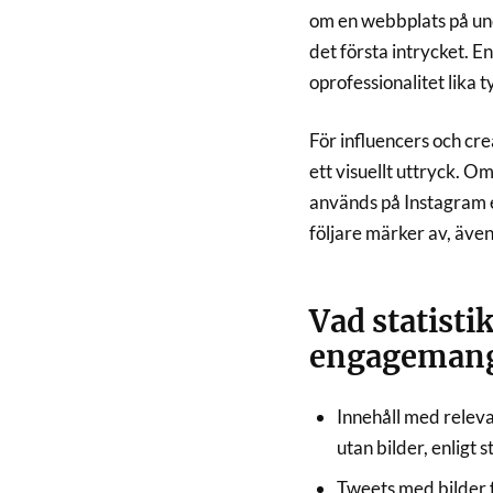
om en webbplats på und
det första intrycket. E
oprofessionalitet lika t
För influencers och cr
ett visuellt uttryck. 
används på Instagram e
följare märker av, även
Vad statisti
engageman
Innehåll med relevan
utan bilder, enligt 
Tweets med bilder f